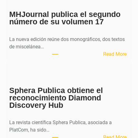
MHJournal publica el segundo
número de su volumen 17
La nueva edición reúne dos monográficos, dos textos
de miscelánea…
:
Read More
M
H
J
o
Sphera Publica obtiene el
u
reconocimiento Diamond
r
Discovery Hub
n
a
l
La revista científica Sphera Publica, asociada a
p
PlatCom, ha sido…
u
:
Read More