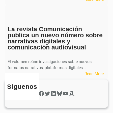
b
S
l
p
i
h
c
e
a
La revista Comunicación
r
e
publica un nuevo número sobre
a
l
narrativas digitales y
P
s
comunicación audiovisual
u
e
b
g
l
El volumen reúne investigaciones sobre nuevos
u
i
formatos narrativos, plataformas digitales,…
n
c
:
Read More
d
a
L
o
o
Síguenos
a
n
b
r
Facebook
Twitter
LinkedIn
Bluesky
YouTube
Amazon
ú
t
e
m
i
v
e
e
i
r