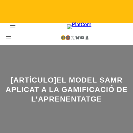
Saltar
al
contenido
Facebook
LinkedIn
X
Bluesky
YouTube
Amazon
[ARTÍCULO]EL MODEL SAMR
APLICAT A LA GAMIFICACIÓ DE
L’APRENENTATGE