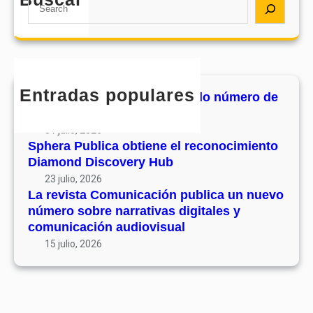
S
e
a
r
c
h
Entradas populares
MHJournal publica el segundo número de
su volumen 17
31 julio, 2026
Sphera Publica obtiene el reconocimiento
Diamond Discovery Hub
23 julio, 2026
La revista Comunicación publica un nuevo
número sobre narrativas digitales y
comunicación audiovisual
15 julio, 2026