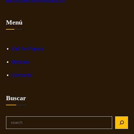
platcomdiamante@gmail.com
Menú
Call for Papers
Noticias
Contacto
Buscar
S
e
a