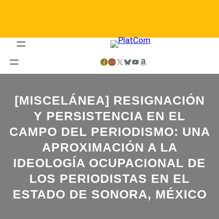
Saltar
al
contenido
Facebook
LinkedIn
X
Bluesky
YouTube
Amazon
[MISCELÁNEA] RESIGNACIÓN
Y PERSISTENCIA EN EL
CAMPO DEL PERIODISMO: UNA
APROXIMACIÓN A LA
IDEOLOGÍA OCUPACIONAL DE
LOS PERIODISTAS EN EL
ESTADO DE SONORA, MÉXICO