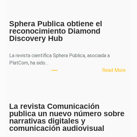
H
J
o
Sphera Publica obtiene el
u
reconocimiento Diamond
r
Discovery Hub
n
a
l
La revista científica Sphera Publica, asociada a
p
PlatCom, ha sido…
u
:
Read More
b
S
l
p
i
h
c
e
a
La revista Comunicación
r
e
publica un nuevo número sobre
a
l
narrativas digitales y
P
s
comunicación audiovisual
u
e
b