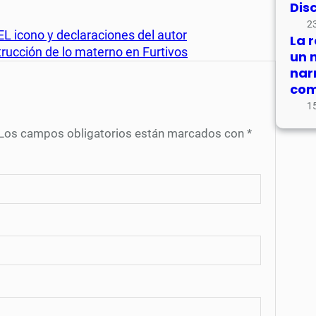
Dis
23
 EL icono y declaraciones del autor
La 
strucción de lo materno en Furtivos
un 
nar
com
15
Los campos obligatorios están marcados con
*