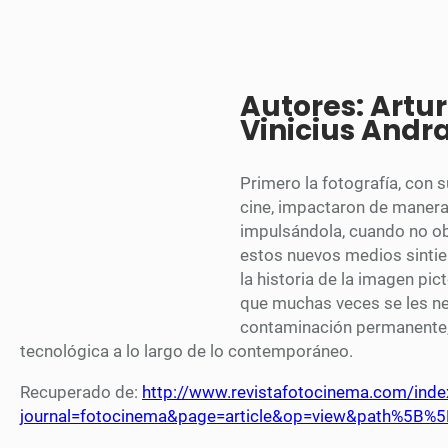
Autores: Artu
Vinicius Andr
Primero la fotografía, con 
cine, impactaron de manera 
impulsándola, cuando no obl
estos nuevos medios sintier
la historia de la imagen pic
que muchas veces se les ne
contaminación permanente, 
tecnológica a lo largo de lo contemporáneo.
Recuperado de:
http://www.revistafotocinema.com/inde
journal=fotocinema&page=article&op=view&path%5B%