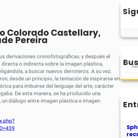
Síg
ro Colorado Castellary,
ade Pereira
sus derivaciones cronofotográficas, y después el
Bus
S
directa o indirecta sobre la imagen plástica,
e
igándola, a buscar nuevos derroteros. A su vez,
a
on, desde un principio, la tentación de inspirarse en
r
tórica para imbuirse del lenguaje del arte, carácter
c
gaba. De esta manera, se ha producido una
h
un diálogo entre imagen plástica e imagen
Ent
MHJ
núm
31
x.php?
Sph
5D=439
rec