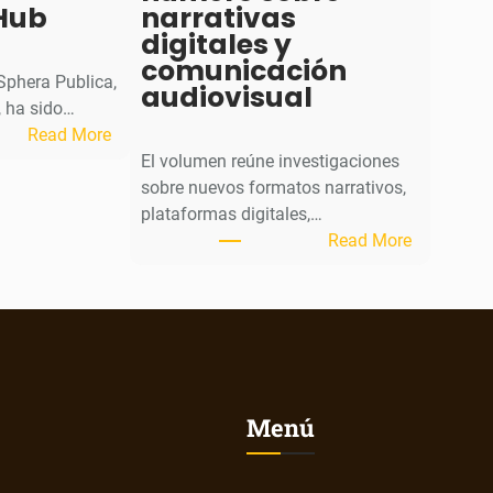
Hub
narrativas
digitales y
comunicación
 Sphera Publica,
audiovisual
 ha sido…
:
Read More
S
El volumen reúne investigaciones
p
sobre nuevos formatos narrativos,
h
plataformas digitales,…
e
:
Read More
r
L
a
a
P
r
u
e
b
v
l
i
Menú
i
s
c
t
a
a