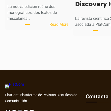
Discovery 
La nueva edición reúne dos
monográficos, dos textos de
miscelánea…
La revista científica
:
Read More
asociada a PlatCom,
M
H
J
o
u
r
n
a
l
p
u
Contacta
PlatCom: Plataforma de Revistas Científicas de
b
Comunicación
l
i