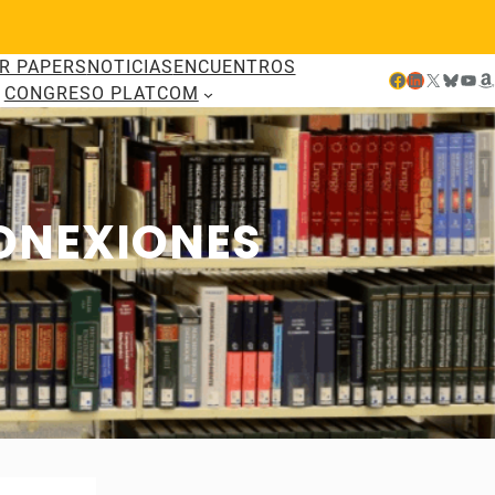
R PAPERS
NOTICIAS
ENCUENTROS
Facebook
LinkedIn
X
Bluesky
YouTube
Amazon
CONGRESO PLATCOM
ONEXIONES