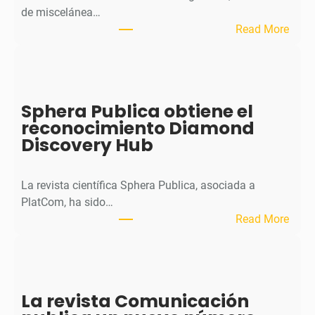
de miscelánea…
:
Read More
M
H
J
o
Sphera Publica obtiene el
u
reconocimiento Diamond
r
Discovery Hub
n
a
l
La revista científica Sphera Publica, asociada a
p
PlatCom, ha sido…
u
:
Read More
b
S
l
p
i
h
c
e
La revista Comunicación
a
r