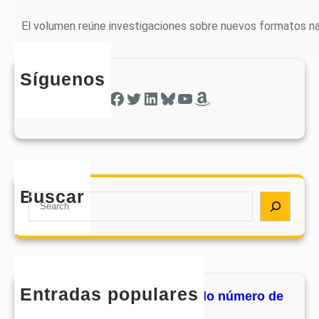
El volumen reúne investigaciones sobre nuevos formatos nar
Síguenos
Facebook
Twitter
LinkedIn
Bluesky
YouTube
Amazon
Buscar
S
e
a
r
c
h
Entradas populares
MHJournal publica el segundo número de
su volumen 17