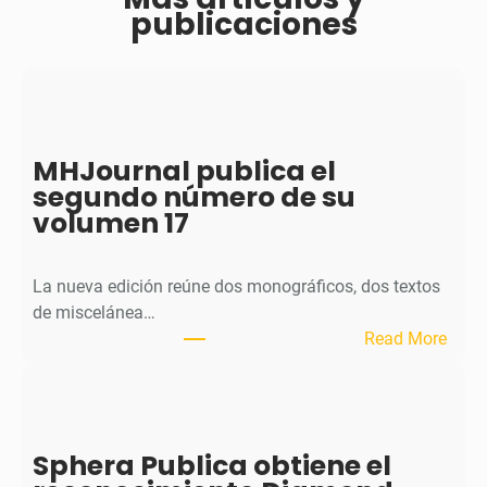
publicaciones
MHJournal publica el
segundo número de su
volumen 17
La nueva edición reúne dos monográficos, dos textos
de miscelánea…
:
Read More
M
H
J
o
Sphera Publica obtiene el
u