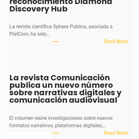
reconocimiento Diamond
r
Discovery Hub
n
a
l
La revista científica Sphera Publica, asociada a
p
PlatCom, ha sido…
u
:
Read More
b
S
l
p
i
h
c
e
La revista Comunicación
a
r
publica un nuevo número
e
a
sobre narrativas digitales y
l
P
comunicación audiovisual
s
u
e
b
g
l
El volumen reúne investigaciones sobre nuevos
u
i
formatos narrativos, plataformas digitales,…
n
c
:
Read More
d
a