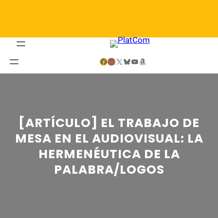
Saltar
al
contenido
Facebook
LinkedIn
X
Bluesky
YouTube
Amazon
[ARTÍCULO] EL TRABAJO DE
MESA EN EL AUDIOVISUAL: LA
HERMENÉUTICA DE LA
PALABRA/LOGOS