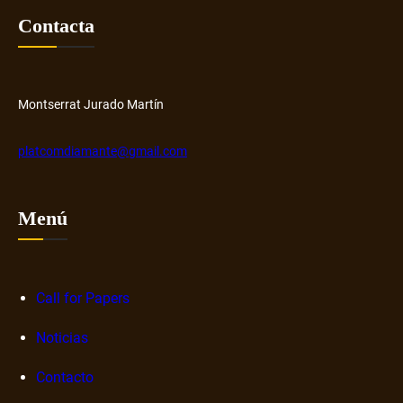
r
e
Contacta
y
r
H
o
u
s
b
o
Montserrat Jurado Martín
b
r
platcomdiamante@gmail.com
e
n
a
Menú
r
r
a
Call for Papers
t
i
Noticias
v
a
Contacto
s