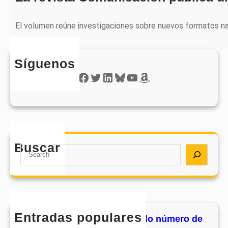
El volumen reúne investigaciones sobre nuevos formatos nar
Síguenos
Facebook
Twitter
LinkedIn
Bluesky
YouTube
Amazon
Buscar
S
e
a
r
c
h
Entradas populares
MHJournal publica el segundo número de