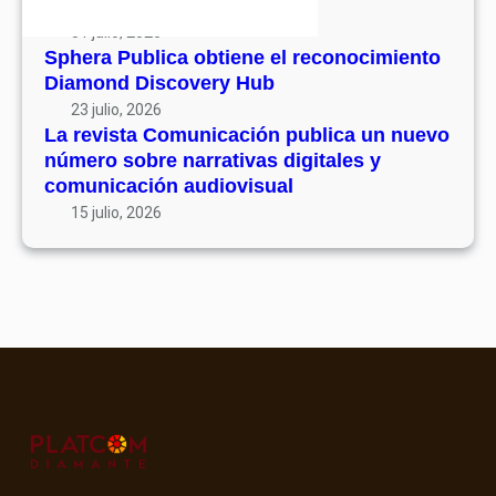
su volumen 17
31 julio, 2026
Sphera Publica obtiene el reconocimiento
Diamond Discovery Hub
23 julio, 2026
La revista Comunicación publica un nuevo
número sobre narrativas digitales y
comunicación audiovisual
15 julio, 2026