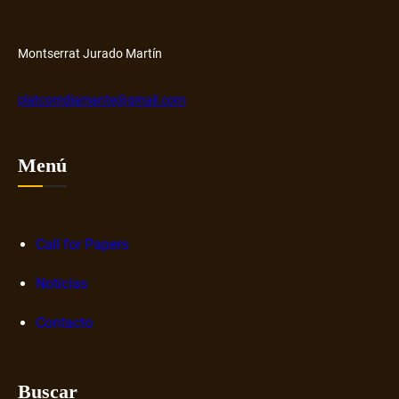
y
r
H
o
u
s
Montserrat Jurado Martín
b
o
b
platcomdiamante@gmail.com
r
e
n
Menú
a
r
r
a
Call for Papers
t
Noticias
i
v
Contacto
a
s
d
Buscar
i