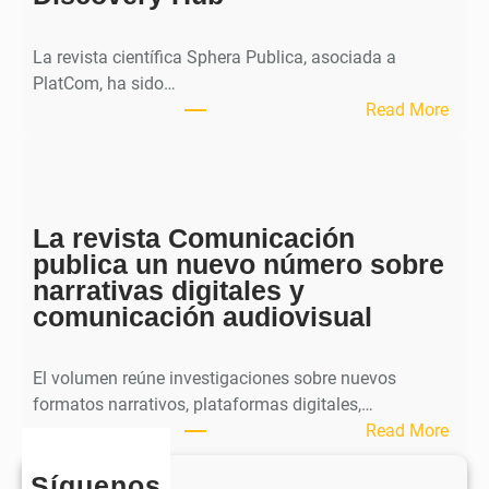
a
l
La revista científica Sphera Publica, asociada a
p
PlatCom, ha sido…
u
:
Read More
b
S
l
p
i
h
c
e
a
La revista Comunicación
r
e
publica un nuevo número sobre
a
l
narrativas digitales y
P
s
comunicación audiovisual
u
e
b
g
l
El volumen reúne investigaciones sobre nuevos
u
i
formatos narrativos, plataformas digitales,…
n
c
:
Read More
d
a
L
o
o
Síguenos
a