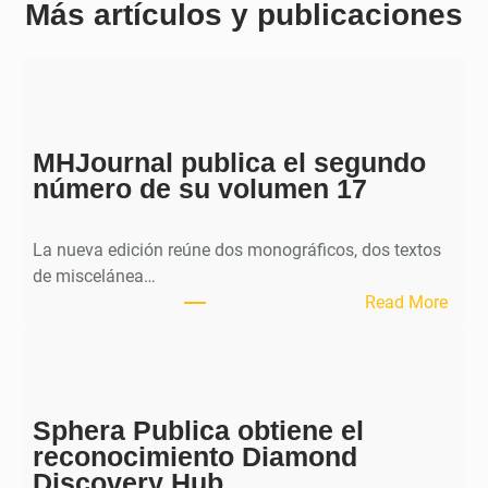
Más artículos y publicaciones
MHJournal publica el segundo
número de su volumen 17
La nueva edición reúne dos monográficos, dos textos
de miscelánea…
:
Read More
M
H
J
o
Sphera Publica obtiene el
u
reconocimiento Diamond
r
Discovery Hub
n