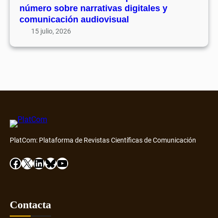
n
número sobre narrativas digitales y
n
p
comunicación audiovisual
t
u
15 julio, 2026
o
b
D
l
i
i
a
c
m
a
o
u
n
n
d
n
D
u
i
PlatCom: Plataforma de Revistas Científicas de Comunicación
e
s
v
Facebook
X
LinkedIn
Bluesky
YouTube
c
o
o
n
v
ú
e
m
Contacta
r
e