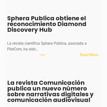
H
J
o
Sphera Publica obtiene el
u
reconocimiento Diamond
r
Discovery Hub
n
a
l
La revista científica Sphera Publica, asociada a
p
PlatCom, ha sido…
u
:
Read More
b
S
l
p
i
h
c
e
La revista Comunicación
a
r
publica un nuevo número
e
a
sobre narrativas digitales y
l
P
comunicación audiovisual
s
u
e
b