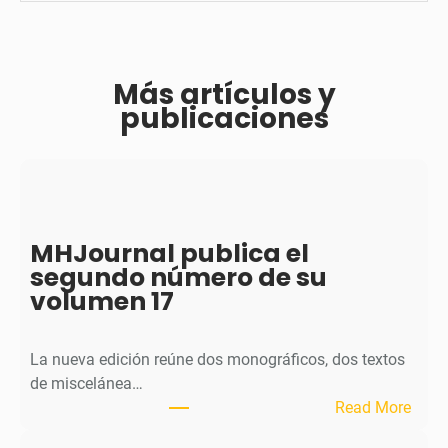
Más artículos y
publicaciones
MHJournal publica el
segundo número de su
volumen 17
La nueva edición reúne dos monográficos, dos textos
de miscelánea…
:
Read More
M