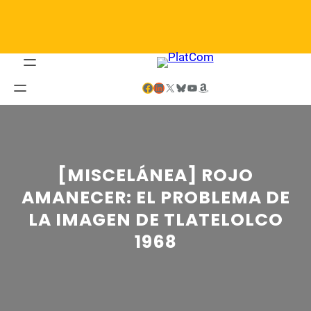
Saltar
al
contenido
Facebook
LinkedIn
X
Bluesky
YouTube
Amazon
[MISCELÁNEA] ROJO
AMANECER: EL PROBLEMA DE
LA IMAGEN DE TLATELOLCO
1968