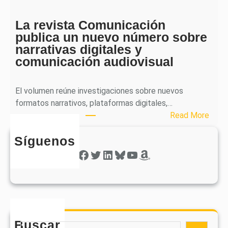
h
c
e
a
La revista Comunicación
r
e
publica un nuevo número sobre
a
l
narrativas digitales y
P
s
comunicación audiovisual
u
e
b
g
l
El volumen reúne investigaciones sobre nuevos
u
i
formatos narrativos, plataformas digitales,…
n
c
:
Read More
d
a
L
o
o
Síguenos
a
n
b
r
Facebook
Twitter
LinkedIn
Bluesky
YouTube
Amazon
ú
t
e
m
i
v
e
e
i
r
n
s
o
e
t
d
e
Buscar
a
S