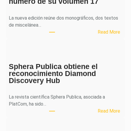
número de su volumen 17
La nueva edición reúne dos monográficos, dos textos
de miscelánea…
:
Read More
M
H
J
o
Sphera Publica obtiene el
u
reconocimiento Diamond
r
Discovery Hub
n
a
l
La revista científica Sphera Publica, asociada a
p
PlatCom, ha sido…
u
:
Read More
b
S
l
p
i