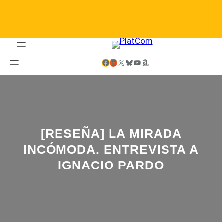
Saltar
al
contenido
Facebook
LinkedIn
X
Bluesky
YouTube
Amazon
[RESEÑA] LA MIRADA
INCÓMODA. ENTREVISTA A
IGNACIO PARDO