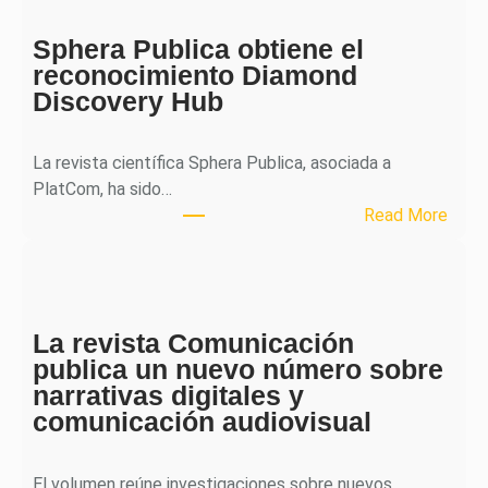
o
Sphera Publica obtiene el
u
reconocimiento Diamond
r
Discovery Hub
n
a
l
La revista científica Sphera Publica, asociada a
p
PlatCom, ha sido…
u
:
Read More
b
S
l
p
i
h
c
e
a
La revista Comunicación
r
e
publica un nuevo número sobre
a
l
narrativas digitales y
P
s
comunicación audiovisual
u
e
b
g
l
El volumen reúne investigaciones sobre nuevos