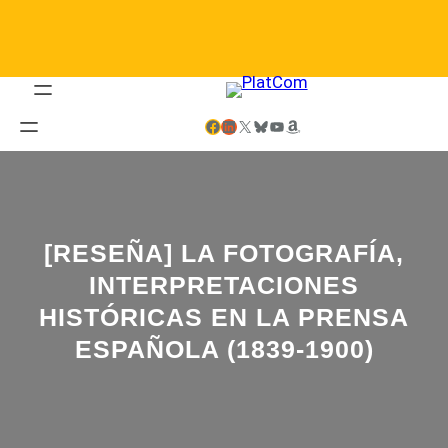
Saltar
al
contenido
Facebook
LinkedIn
X
Bluesky
YouTube
Amazon
[RESEÑA] LA FOTOGRAFÍA,
INTERPRETACIONES
HISTÓRICAS EN LA PRENSA
ESPAÑOLA (1839-1900)