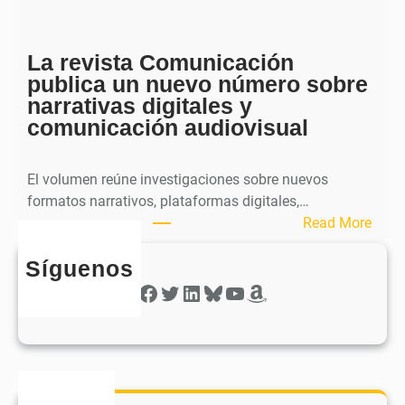
i
h
c
e
a
La revista Comunicación
r
e
publica un nuevo número sobre
a
l
narrativas digitales y
P
s
comunicación audiovisual
u
e
b
g
l
El volumen reúne investigaciones sobre nuevos
u
i
formatos narrativos, plataformas digitales,…
n
c
:
Read More
d
a
L
o
o
Síguenos
a
n
b
r
Facebook
Twitter
LinkedIn
Bluesky
YouTube
Amazon
ú
t
e
m
i
v
e
e
i
r
n
s
o
e
t