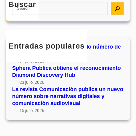
d
e
Buscar
a
S
e
l
C
e
s
r
o
a
u
e
m
r
v
c
u
c
o
o
n
h
l
Entradas populares
n
MHJournal publica el segundo número de
i
u
o
su volumen 17
c
m
c
31 julio, 2026
a
e
i
Sphera Publica obtiene el reconocimiento
c
n
Diamond Discovery Hub
m
i
1
i
23 julio, 2026
ó
7
La revista Comunicación publica un nuevo
e
n
número sobre narrativas digitales y
n
p
comunicación audiovisual
t
u
15 julio, 2026
o
b
D
l
i
i
a
c