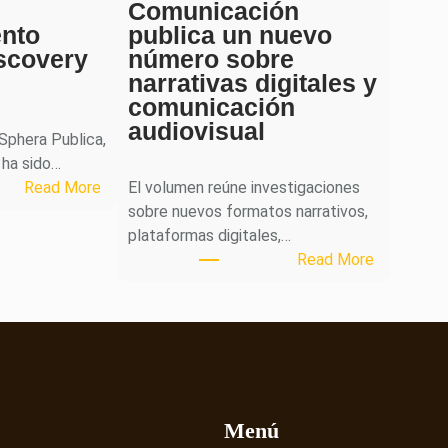
Comunicación
ento
publica un nuevo
scovery
número sobre
narrativas digitales y
comunicación
audiovisual
 Sphera Publica,
 ha sido…
:
Read More
El volumen reúne investigaciones
S
sobre nuevos formatos narrativos,
p
plataformas digitales,…
h
:
Read More
e
L
r
a
a
r
P
e
u
v
b
i
l
s
Menú