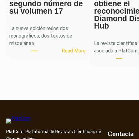
segundo número de
obtiene el
su volumen 17
reconocimi
Diamond Di
Hub
La nueva edición reúne dos
monográficos, dos textos de
miscelánea…
La revista científica
:
Read More
asociada a PlatCom,
M
H
J
o
u
r
n
a
l
p
PlatCom: Plataforma de Revistas Científicas de
u
Contacta