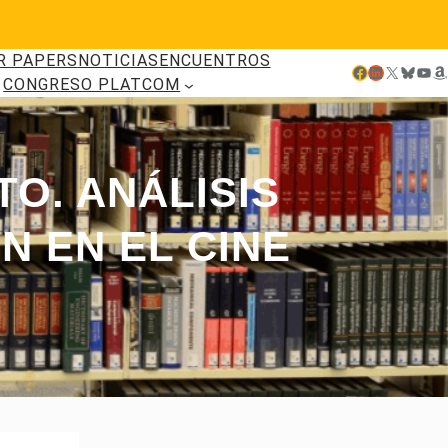
R PAPERS
NOTICIAS
ENCUENTROS
Facebook
LinkedIn
X
Bluesky
YouTube
Amazon
CONGRESO PLATCOM
O. ANÁLISIS
N EN EL CINE