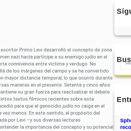
Síg
escritor Primo Levi desarrolló el concepto de zona
imen nazi hacía partícipe a su enemigo judío en el
Bus
S
rta connivencia entre víctima y verdugo. No
e
lá de los márgenes del campo y se ha convertido
a
n mayor distancia temporal, lo que ocurrió durante
r
ersas maneras en el presente. Setenta y cinco años
c
antiene su gran fuerza para reactualizar el debate
h
Ent
intos textos fílmicos recientes sobre esta
MHJ
cedió para que el genocidio judío no caiga en el
núm
 vez menos. En este sentido, el propósito del
31
ada por Levi –y sus diversas lecturas
Sphe
entender la importancia del concepto y su potencial
rec