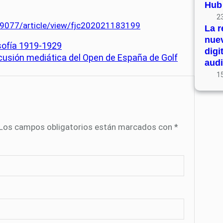
Hub
23
2-9077/article/view/fjc202021183199
La r
nue
sofía 1919-1929
digi
ercusión mediática del Open de España de Golf
audi
15
Los campos obligatorios están marcados con
*