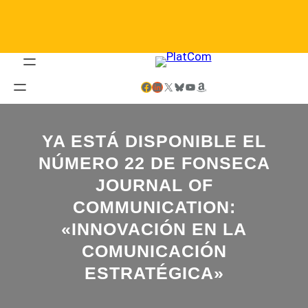
Saltar
al
contenido
Facebook
LinkedIn
X
Bluesky
YouTube
Amazon
YA ESTÁ DISPONIBLE EL
NÚMERO 22 DE FONSECA
JOURNAL OF
COMMUNICATION:
«INNOVACIÓN EN LA
COMUNICACIÓN
ESTRATÉGICA»