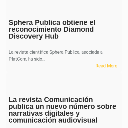
H
J
o
Sphera Publica obtiene el
u
reconocimiento Diamond
r
Discovery Hub
n
a
l
La revista científica Sphera Publica, asociada a
p
PlatCom, ha sido…
u
:
Read More
b
S
l
p
i
h
c
e
a
La revista Comunicación
r
e
publica un nuevo número sobre
a
l
narrativas digitales y
P
s
comunicación audiovisual
u
e
b