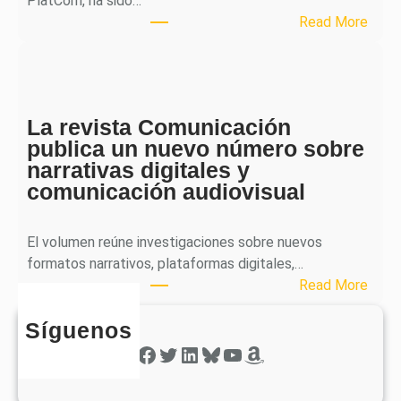
PlatCom, ha sido…
u
:
Read More
b
S
l
p
i
h
c
e
a
La revista Comunicación
r
e
publica un nuevo número sobre
a
l
narrativas digitales y
P
s
comunicación audiovisual
u
e
b
g
l
El volumen reúne investigaciones sobre nuevos
u
i
formatos narrativos, plataformas digitales,…
n
c
:
Read More
d
a
L
o
o
Síguenos
a
n
b
r
Facebook
Twitter
LinkedIn
Bluesky
YouTube
Amazon
ú
t
e
m
i
v