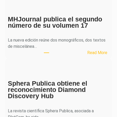
MHJournal publica el segundo
número de su volumen 17
La nueva edición reúne dos monográficos, dos textos
de miscelánea…
:
Read More
M
H
J
o
Sphera Publica obtiene el
u
reconocimiento Diamond
r
Discovery Hub
n
a
l
La revista científica Sphera Publica, asociada a
p