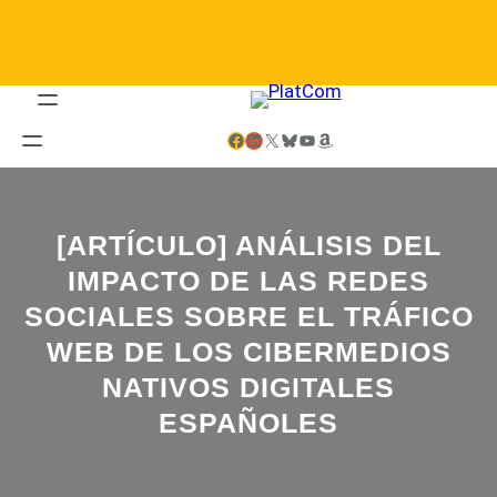
Saltar
al
contenido
Facebook
LinkedIn
X
Bluesky
YouTube
Amazon
[ARTÍCULO] ANÁLISIS DEL
IMPACTO DE LAS REDES
SOCIALES SOBRE EL TRÁFICO
WEB DE LOS CIBERMEDIOS
NATIVOS DIGITALES
ESPAÑOLES