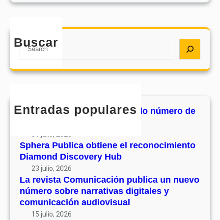
e
e
i
r
n
s
o
e
t
d
e
Buscar
a
S
e
l
C
e
s
r
o
a
u
e
m
r
v
c
u
c
o
o
n
h
l
Entradas populares
n
MHJournal publica el segundo número de
i
u
o
su volumen 17
c
m
c
31 julio, 2026
a
e
i
Sphera Publica obtiene el reconocimiento
c
n
Diamond Discovery Hub
m
i
1
i
23 julio, 2026
ó
7
La revista Comunicación publica un nuevo
e
n
número sobre narrativas digitales y
n
p
comunicación audiovisual
t
u
15 julio, 2026
o
b