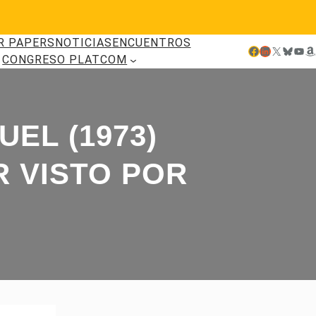
R PAPERS
NOTICIAS
ENCUENTROS
Facebook
LinkedIn
X
Bluesky
YouTube
Amazon
CONGRESO PLATCOM
EL (1973)
R VISTO POR