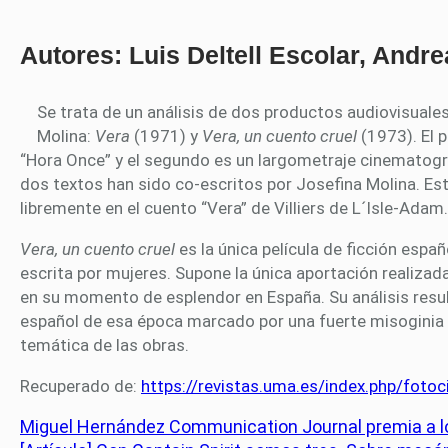
Autores: Luis Deltell Escolar, Andr
Se trata de un análisis de dos productos audiovisuales
Molina:
Vera
(1971) y
Vera, un cuento cruel
(1973). El p
“Hora Once” y el segundo es un largometraje cinematográ
dos textos han sido co-escritos por Josefina Molina. E
libremente en el cuento “Vera” de Villiers de L´Isle-Adam.
Vera, un cuento cruel
es la única película de ficción espa
escrita por mujeres. Supone la única aportación realizada
en su momento de esplendor en España. Su análisis result
español de esa época marcado por una fuerte misoginia 
temática de las obras.
Recuperado de:
https://revistas.uma.es/index.php/foto
Miguel Hernández Communication Journal premia a lo