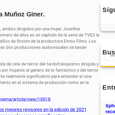
Síg
ea Muñoz Giner.
, ambos dirigidos por una mujer, Josefina
rimero de ellos es un capítulo de la serie de TVE2 la
fico de ficción de la productora Etnos Films. Los
stas dos producciones audiovisuales se basan
Bus
S
e
ñola de cine de terror del tardofranquismo dirigida y
a
 por mujeres al género de lo fantástico y del terror
r
a realmente significativo para entender el cine
c
tanto en el sistema de producción como en la
h
Ent
MHJ
núm
cinema/article/view/10018
31
Sphe
s mejores revisores en la edición de 2021
rec