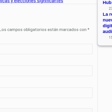
nicas y elecciones significantes
Hub
23
La r
nue
digi
Los campos obligatorios están marcados con
*
audi
15