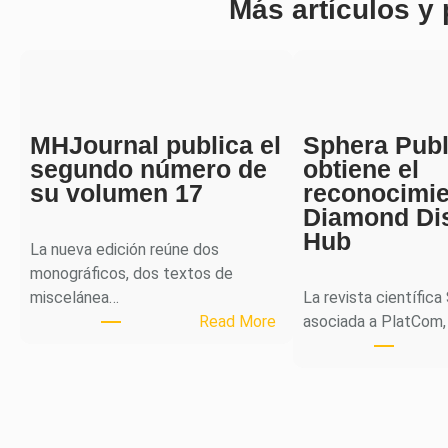
Más artículos y
MHJournal publica el
Sphera Publ
segundo número de
obtiene el
su volumen 17
reconocimi
Diamond Di
Hub
La nueva edición reúne dos
monográficos, dos textos de
miscelánea…
La revista científica
:
Read More
asociada a PlatCom,
M
H
J
o
u