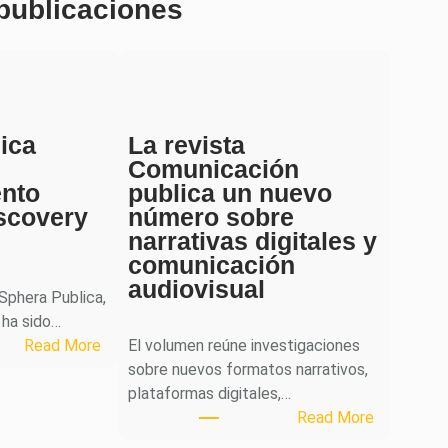
 publicaciones
ica
La revista
Comunicación
ento
publica un nuevo
scovery
número sobre
narrativas digitales y
comunicación
audiovisual
 Sphera Publica,
 ha sido…
:
Read More
El volumen reúne investigaciones
S
sobre nuevos formatos narrativos,
p
plataformas digitales,…
h
:
Read More
e
L