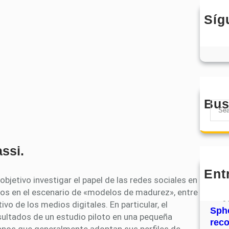
Síg
Bus
S
e
a
r
assi.
c
h
Ent
MHJ
bjetivo investigar el papel de las redes sociales en
núm
anos en el escenario de «modelos de madurez», entre
31
ivo de los medios digitales. En particular, el
Sphe
ultados de un estudio piloto en una pequeña
rec
ianos que generalmente adoptan sus perfiles de