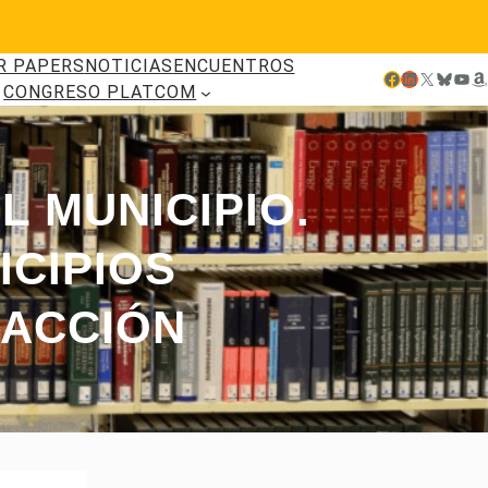
R PAPERS
NOTICIAS
ENCUENTROS
Facebook
LinkedIn
X
Bluesky
YouTube
Amazon
CONGRESO PLATCOM
L MUNICIPIO.
ICIPIOS
RACCIÓN