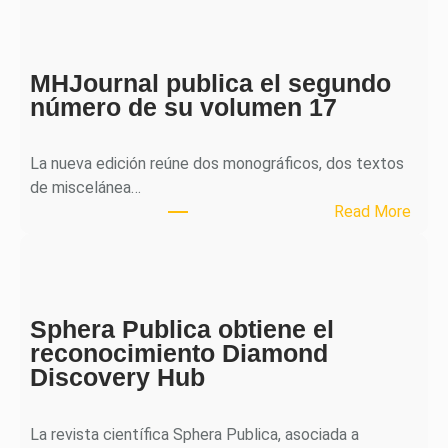
MHJournal publica el segundo
número de su volumen 17
La nueva edición reúne dos monográficos, dos textos
de miscelánea…
:
Read More
M
H
J
o
Sphera Publica obtiene el
u
reconocimiento Diamond
r
Discovery Hub
n
a
l
La revista científica Sphera Publica, asociada a