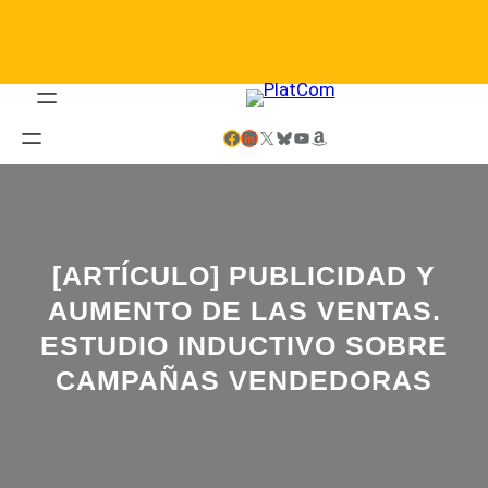
Saltar
al
contenido
Facebook
LinkedIn
X
Bluesky
YouTube
Amazon
[ARTÍCULO] PUBLICIDAD Y
AUMENTO DE LAS VENTAS.
ESTUDIO INDUCTIVO SOBRE
CAMPAÑAS VENDEDORAS