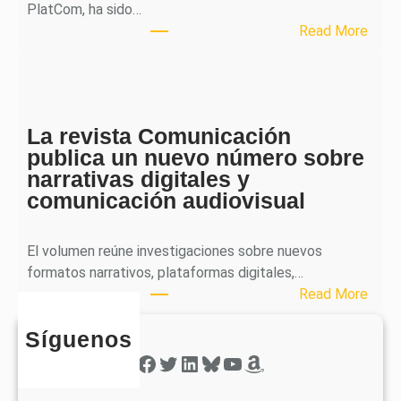
p
PlatCom, ha sido…
u
:
Read More
b
S
l
p
i
h
c
e
a
La revista Comunicación
r
e
publica un nuevo número sobre
a
l
narrativas digitales y
P
s
comunicación audiovisual
u
e
b
g
l
El volumen reúne investigaciones sobre nuevos
u
i
formatos narrativos, plataformas digitales,…
n
c
:
Read More
d
a
L
o
o
Síguenos
a
n
b
r
Facebook
Twitter
LinkedIn
Bluesky
YouTube
Amazon
ú
t
e
m
i
v