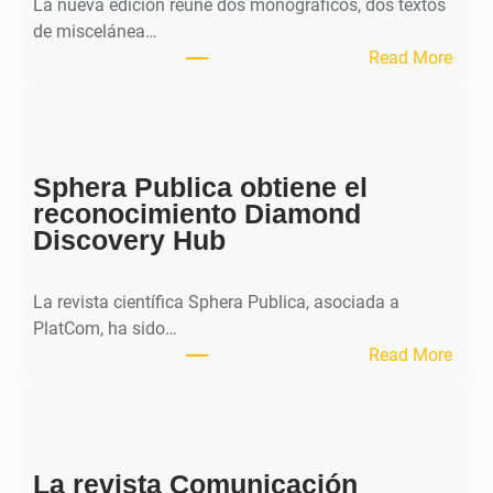
La nueva edición reúne dos monográficos, dos textos
de miscelánea…
:
Read More
M
H
J
o
Sphera Publica obtiene el
u
reconocimiento Diamond
r
Discovery Hub
n
a
l
La revista científica Sphera Publica, asociada a
p
PlatCom, ha sido…
u
:
Read More
b
S
l
p
i
h
c
e
a
La revista Comunicación
r