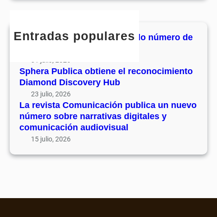
e
m
r
v
c
u
c
o
o
n
h
l
Entradas populares
n
MHJournal publica el segundo número de
i
u
o
su volumen 17
c
m
c
31 julio, 2026
a
e
i
Sphera Publica obtiene el reconocimiento
c
n
Diamond Discovery Hub
m
i
1
i
23 julio, 2026
ó
7
La revista Comunicación publica un nuevo
e
n
número sobre narrativas digitales y
n
p
comunicación audiovisual
t
u
15 julio, 2026
o
b
D
l
i
i
a
c
m
a
o
u
n
n