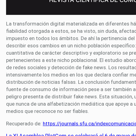
La transformación digital materializada en diferentes h
fiabilidad otorgada a estos, se ha visto, sin duda, afect
impuesto en todos los ámbitos. De ahí la pertinencia del
describir esos cambios en un nicho población específico
cuantitativa de carácter descriptivo y exploratorio se 
pertenecientes a este nicho poblacional. El estudio a
de redes sociales y detección de fake news. Los result
intensivamente los medios en los que declara confiar m
distribución de noticias falsas. La conclusión fundamenta
fuente de consumo de información pese a ser también a 
peligro presenta de distribuir fake news. Esta situación,
que nunca de una alfabetización mediática que apoye a
medios que reconoce no ser fiables.
Recuperado de:
https://journals.sfu.ca/indexcomunicac
La XI Asamblea PlatCom se celebrará el 6 de mayo de