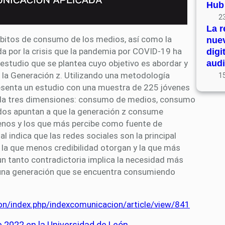
Hub
23
La r
ábitos de consumo de los medios, así como la
nue
ada por la crisis que la pandemia por COVID-19 ha
digi
audi
 estudio que se plantea cuyo objetivo es abordar y
: la Generación z. Utilizando una metodología
15
presenta un estudio con una muestra de 225 jóvenes
borda tres dimensiones: consumo de medios, consumo
ados apuntan a que la generación z consume
enos y los que más percibe como fuente de
l indica que las redes sociales son la principal
la que menos credibilidad otorgan y la que más
 un tanto contradictoria implica la necesidad más
 una generación que se encuentra consumiendo
ion/index.php/indexcomunicacion/article/view/841
 2022 en la Universidad de León