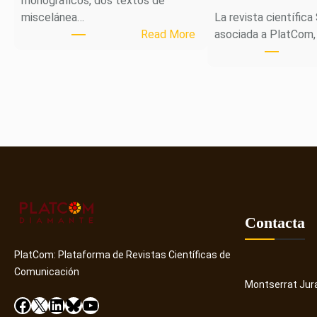
monográficos, dos textos de
miscelánea…
La revista científica
:
Read More
asociada a PlatCom,
M
H
J
o
u
r
n
a
l
p
u
Contacta
b
l
PlatCom: Plataforma de Revistas Científicas de
i
Comunicación
Montserrat Jur
c
Facebook
X
LinkedIn
Bluesky
YouTube
a