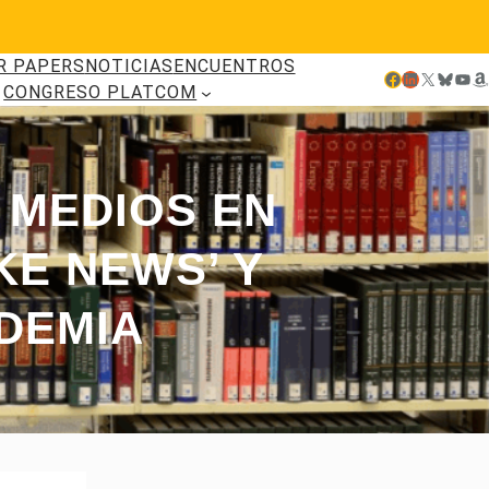
R PAPERS
NOTICIAS
ENCUENTROS
Facebook
LinkedIn
X
Bluesky
YouTube
Amazon
CONGRESO PLATCOM
 MEDIOS EN
KE NEWS’ Y
DEMIA