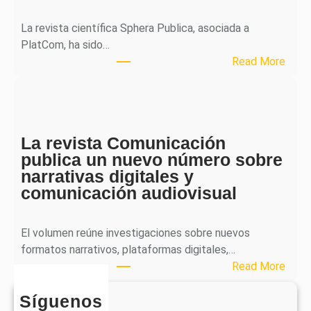
a
l
La revista científica Sphera Publica, asociada a
p
PlatCom, ha sido…
u
:
Read More
b
S
l
p
i
h
c
e
a
La revista Comunicación
r
e
publica un nuevo número sobre
a
l
narrativas digitales y
P
s
comunicación audiovisual
u
e
b
g
l
El volumen reúne investigaciones sobre nuevos
u
i
formatos narrativos, plataformas digitales,…
n
c
:
Read More
d
a
L
o
o
Síguenos
a
n
b