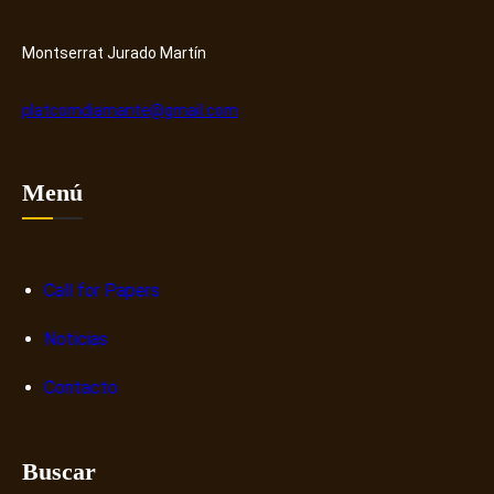
H
o
u
s
Montserrat Jurado Martín
b
o
b
platcomdiamante@gmail.com
r
e
n
Menú
a
r
r
a
Call for Papers
t
Noticias
i
v
Contacto
a
s
d
Buscar
i