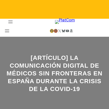
Saltar
al
contenido
Facebook
LinkedIn
X
Bluesky
YouTube
Amazon
[ARTÍCULO] LA
COMUNICACIÓN DIGITAL DE
MÉDICOS SIN FRONTERAS EN
ESPAÑA DURANTE LA CRISIS
DE LA COVID-19