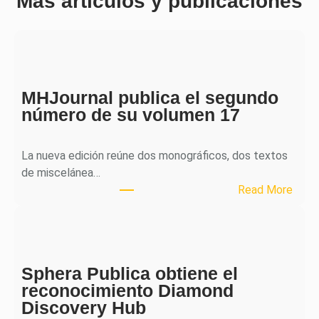
Más artículos y publicaciones
MHJournal publica el segundo
número de su volumen 17
La nueva edición reúne dos monográficos, dos textos
de miscelánea…
:
Read More
M
H
J
o
Sphera Publica obtiene el
u
reconocimiento Diamond
r
Discovery Hub
n