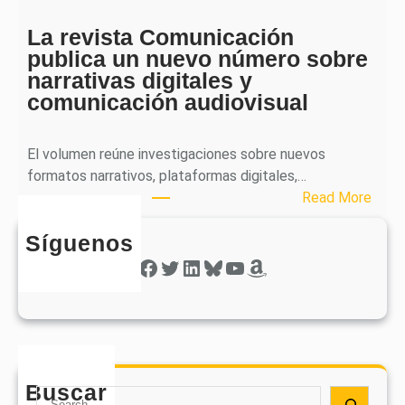
c
e
a
La revista Comunicación
r
e
publica un nuevo número sobre
a
l
narrativas digitales y
P
s
comunicación audiovisual
u
e
b
g
l
El volumen reúne investigaciones sobre nuevos
u
i
formatos narrativos, plataformas digitales,…
n
c
:
Read More
d
a
L
o
o
Síguenos
a
n
b
r
Facebook
Twitter
LinkedIn
Bluesky
YouTube
Amazon
ú
t
e
m
i
v
e
e
i
r
n
s
o
e
t
d
e
Buscar
a
S
e