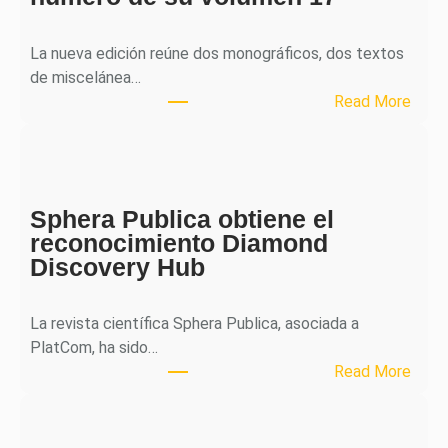
La nueva edición reúne dos monográficos, dos textos
de miscelánea…
:
Read More
M
H
J
o
Sphera Publica obtiene el
u
reconocimiento Diamond
r
Discovery Hub
n
a
l
La revista científica Sphera Publica, asociada a
p
PlatCom, ha sido…
u
:
Read More
b
S
l
p
i
h