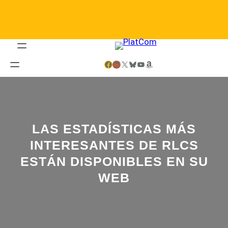
Saltar
al
contenido
Facebook
LinkedIn
X
Bluesky
YouTube
Amazon
LAS ESTADÍSTICAS MÁS
INTERESANTES DE RLCS
ESTÁN DISPONIBLES EN SU
WEB