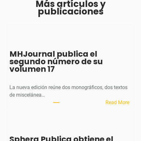
Más artículos y
publicaciones
MHJournal publica el
segundo número de su
volumen 17
La nueva edición reúne dos monográficos, dos textos
de miscelánea…
:
Read More
M
H
J
o
Sphera Publica obtiene el
u