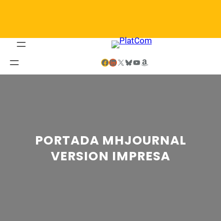
Saltar
al
contenido
Facebook
LinkedIn
X
Bluesky
YouTube
Amazon
PORTADA MHJOURNAL
VERSION IMPRESA