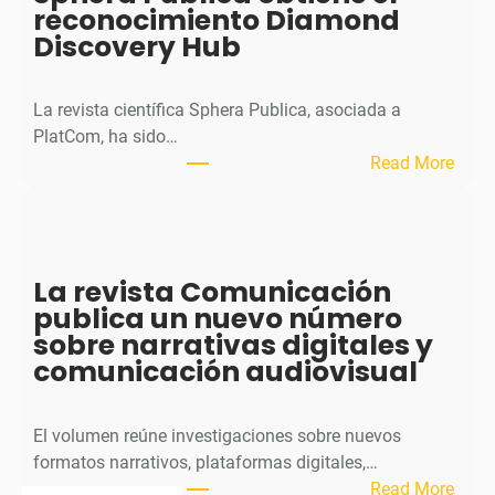
reconocimiento Diamond
r
Discovery Hub
n
a
l
La revista científica Sphera Publica, asociada a
p
PlatCom, ha sido…
u
:
Read More
b
S
l
p
i
h
c
e
La revista Comunicación
a
r
publica un nuevo número
e
a
sobre narrativas digitales y
l
P
comunicación audiovisual
s
u
e
b
g
l
El volumen reúne investigaciones sobre nuevos
u
i
formatos narrativos, plataformas digitales,…
n
c
:
Read More