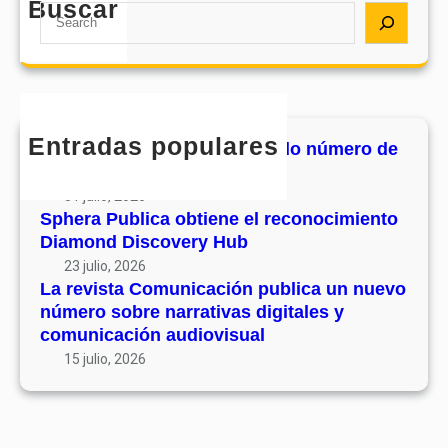
e
Buscar
a
S
e
l
C
e
s
r
o
a
u
e
m
r
v
c
u
c
o
o
n
h
l
Entradas populares
n
MHJournal publica el segundo número de
i
u
o
su volumen 17
c
m
c
31 julio, 2026
a
e
i
Sphera Publica obtiene el reconocimiento
c
n
Diamond Discovery Hub
m
i
1
i
23 julio, 2026
ó
7
La revista Comunicación publica un nuevo
e
n
número sobre narrativas digitales y
n
p
comunicación audiovisual
t
u
15 julio, 2026
o
b
D
l
i
i
a
c