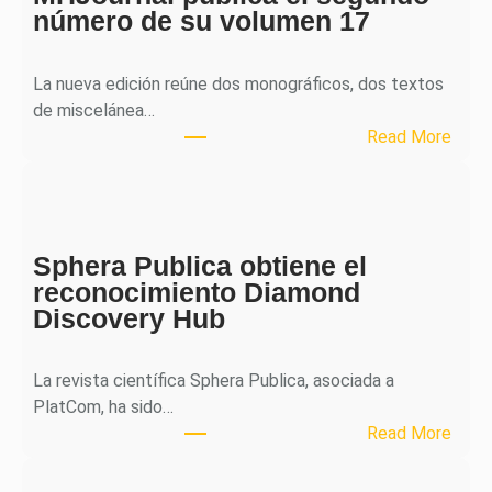
número de su volumen 17
La nueva edición reúne dos monográficos, dos textos
de miscelánea…
:
Read More
M
H
J
o
Sphera Publica obtiene el
u
reconocimiento Diamond
r
Discovery Hub
n
a
l
La revista científica Sphera Publica, asociada a
p
PlatCom, ha sido…
u
:
Read More
b
S
l
p