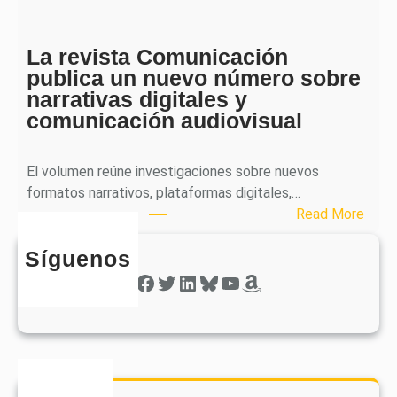
i
h
c
e
a
La revista Comunicación
r
e
publica un nuevo número sobre
a
l
narrativas digitales y
P
s
comunicación audiovisual
u
e
b
g
l
El volumen reúne investigaciones sobre nuevos
u
i
formatos narrativos, plataformas digitales,…
n
c
:
Read More
d
a
L
o
o
Síguenos
a
n
b
r
Facebook
Twitter
LinkedIn
Bluesky
YouTube
Amazon
ú
t
e
m
i
v
e
e
i
r
n
s
o
e
t
d