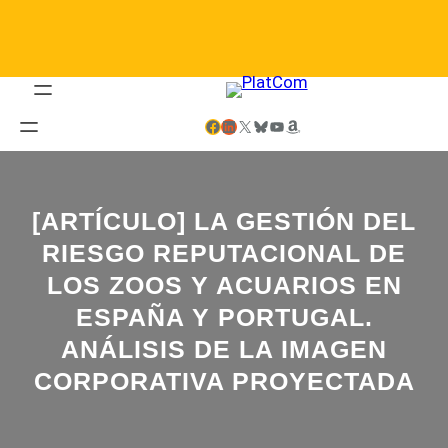
Saltar
al
contenido
Facebook
LinkedIn
X
Bluesky
YouTube
Amazon
[ARTÍCULO] LA GESTIÓN DEL
RIESGO REPUTACIONAL DE
LOS ZOOS Y ACUARIOS EN
ESPAÑA Y PORTUGAL.
ANÁLISIS DE LA IMAGEN
CORPORATIVA PROYECTADA