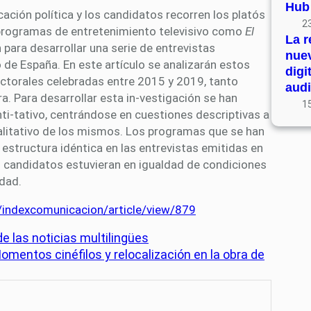
Hub
ación política y los candidatos recorren los platós
23
programas de entretenimiento televisivo como
El
La r
para desarrollar una serie de entrevistas
nue
o de España. En este artículo se analizarán estos
digi
ctorales celebradas entre 2015 y 2019, tanto
audi
. Para desarrollar esta in-vestigación se han
15
i-tativo, centrándose en cuestiones descriptivas a
ualitativo de los mismos. Los programas que se han
estructura idéntica en las entrevistas emitidas en
s candidatos estuvieran en igualdad de condiciones
idad.
/indexcomunicacion/article/view/879
de las noticias multilingües
mentos cinéfilos y relocalización en la obra de