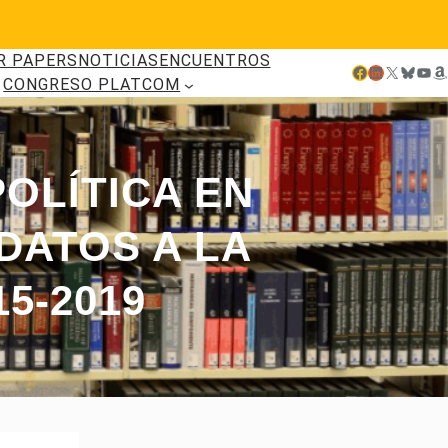
R PAPERS
NOTICIAS
ENCUENTROS
Facebook
LinkedIn
X
Bluesky
YouTube
Amazon
CONGRESO PLATCOM
OLÍTICA EN
DATOS A LA
5-2019