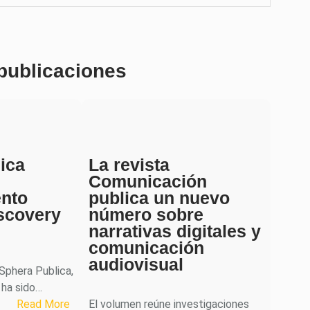
 publicaciones
ica
La revista
Comunicación
ento
publica un nuevo
scovery
número sobre
narrativas digitales y
comunicación
audiovisual
 Sphera Publica,
 ha sido…
:
Read More
El volumen reúne investigaciones