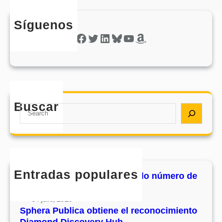
Síguenos
Facebook
Twitter
LinkedIn
Bluesky
YouTube
Amazon
Buscar
S
e
a
r
c
h
Entradas populares
MHJournal publica el segundo número de
su volumen 17
31 julio, 2026
Sphera Publica obtiene el reconocimiento