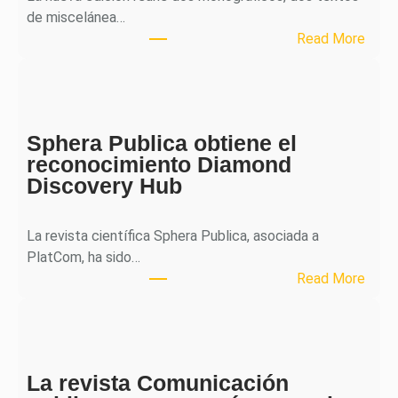
de miscelánea…
:
Read More
M
H
J
o
Sphera Publica obtiene el
u
reconocimiento Diamond
r
Discovery Hub
n
a
l
La revista científica Sphera Publica, asociada a
p
PlatCom, ha sido…
u
:
Read More
b
S
l
p
i
h
c
e
a
La revista Comunicación
r