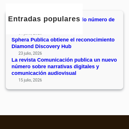
r
v
c
u
c
o
o
n
h
l
Entradas populares
n
MHJournal publica el segundo número de
i
u
o
su volumen 17
c
m
c
31 julio, 2026
a
e
i
Sphera Publica obtiene el reconocimiento
c
n
Diamond Discovery Hub
m
i
1
i
23 julio, 2026
ó
7
La revista Comunicación publica un nuevo
e
n
número sobre narrativas digitales y
n
p
comunicación audiovisual
t
u
15 julio, 2026
o
b
D
l
i
i
a
c
m
a
o
u
n
n