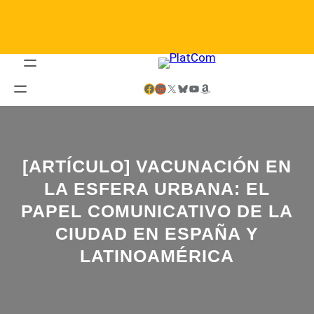
Saltar
al
contenido
Facebook
LinkedIn
X
Bluesky
YouTube
Amazon
[ARTÍCULO] VACUNACIÓN EN
LA ESFERA URBANA: EL
PAPEL COMUNICATIVO DE LA
CIUDAD EN ESPAÑA Y
LATINOAMÉRICA