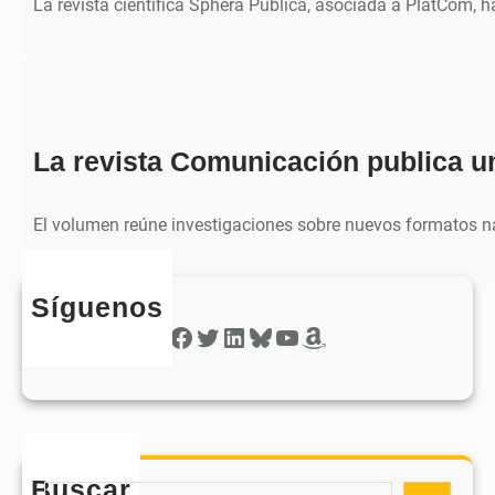
La revista científica Sphera Publica, asociada a PlatCom, 
La revista Comunicación publica u
El volumen reúne investigaciones sobre nuevos formatos na
Síguenos
Facebook
Twitter
LinkedIn
Bluesky
YouTube
Amazon
Buscar
S