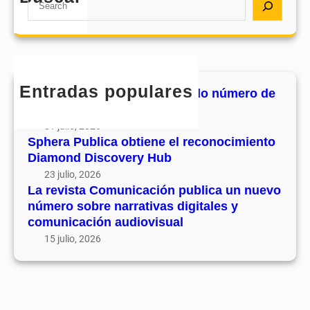
e
a
r
c
h
Entradas populares
MHJournal publica el segundo número de
su volumen 17
31 julio, 2026
Sphera Publica obtiene el reconocimiento
Diamond Discovery Hub
23 julio, 2026
La revista Comunicación publica un nuevo
número sobre narrativas digitales y
comunicación audiovisual
15 julio, 2026