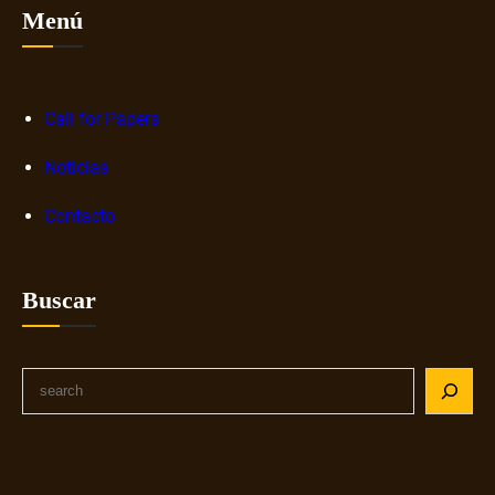
Menú
Call for Papers
Noticias
Contacto
Buscar
S
e
a
r
c