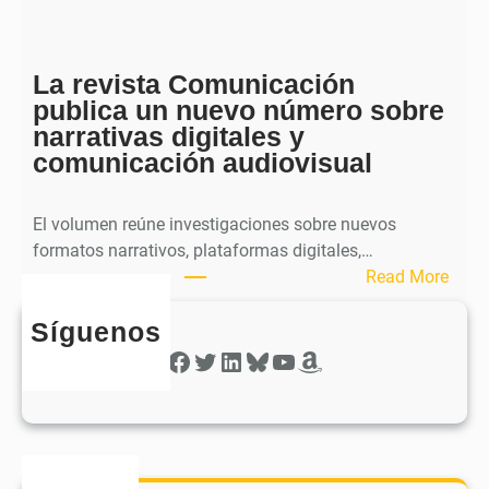
p
i
h
c
e
a
La revista Comunicación
r
e
publica un nuevo número sobre
a
l
narrativas digitales y
P
s
comunicación audiovisual
u
e
b
g
l
El volumen reúne investigaciones sobre nuevos
u
i
formatos narrativos, plataformas digitales,…
n
c
:
Read More
d
a
L
o
o
Síguenos
a
n
b
r
Facebook
Twitter
LinkedIn
Bluesky
YouTube
Amazon
ú
t
e
m
i
v
e
e
i
r
n
s
o
e
t