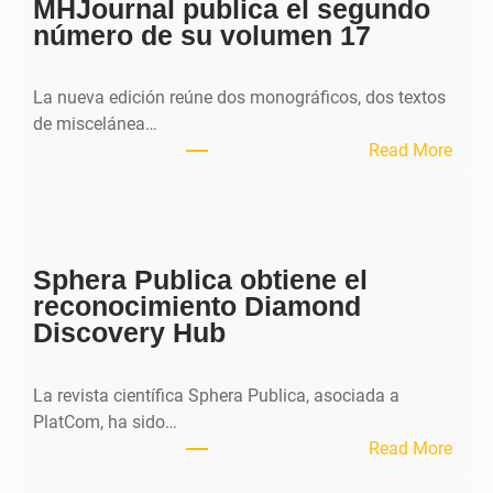
MHJournal publica el segundo
número de su volumen 17
La nueva edición reúne dos monográficos, dos textos
de miscelánea…
:
Read More
M
H
J
o
Sphera Publica obtiene el
u
reconocimiento Diamond
r
Discovery Hub
n
a
l
La revista científica Sphera Publica, asociada a
p
PlatCom, ha sido…
u
:
Read More
b
S
l