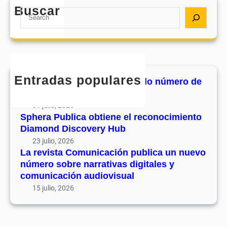
d
e
Buscar
a
S
e
l
C
e
s
r
o
a
u
e
m
r
v
c
u
c
o
o
n
h
l
Entradas populares
n
MHJournal publica el segundo número de
i
u
o
su volumen 17
c
m
c
31 julio, 2026
a
e
i
Sphera Publica obtiene el reconocimiento
c
n
Diamond Discovery Hub
m
i
1
i
23 julio, 2026
ó
7
La revista Comunicación publica un nuevo
e
n
número sobre narrativas digitales y
n
p
comunicación audiovisual
t
u
15 julio, 2026
o
b
D
l
i
i
a