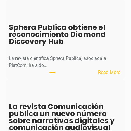
H
J
o
Sphera Publica obtiene el
u
reconocimiento Diamond
r
Discovery Hub
n
a
l
La revista científica Sphera Publica, asociada a
p
PlatCom, ha sido…
u
:
Read More
b
S
l
p
i
h
c
e
La revista Comunicación
a
r
publica un nuevo número
e
a
sobre narrativas digitales y
l
P
comunicación audiovisual
s
u