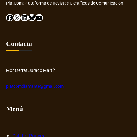
s
PlatCom: Plataforma de Revistas Científicas de Comunicación
v
c
o
Facebook
X
LinkedIn
Bluesky
YouTube
o
n
v
ú
e
m
r
e
Contacta
y
r
H
o
u
s
b
o
Montserrat Jurado Martín
b
r
platcomdiamante@gmail.com
e
n
a
Menú
r
r
a
Call for Papers
t