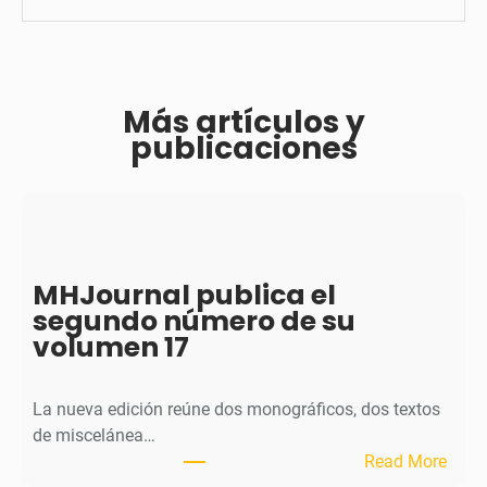
Más artículos y
publicaciones
MHJournal publica el
segundo número de su
volumen 17
La nueva edición reúne dos monográficos, dos textos
de miscelánea…
:
Read More
M