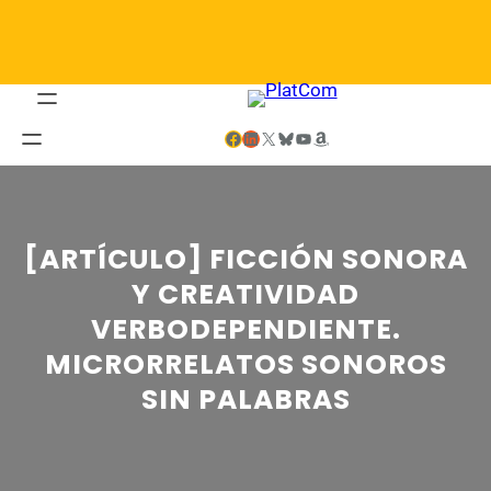
Saltar
al
contenido
Facebook
LinkedIn
X
Bluesky
YouTube
Amazon
[ARTÍCULO] FICCIÓN SONORA
Y CREATIVIDAD
VERBODEPENDIENTE.
MICRORRELATOS SONOROS
SIN PALABRAS