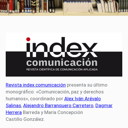
Revista index.comunicación
presenta su último
monográfico: «Comunicación, paz y derechos
humanos», coordinado por
Alex Iván Arévalo
Salinas
,
Alejandro Barranquero Carretero
,
Dagmar
Herrera
Barreda y María Concepción
Castillo González.