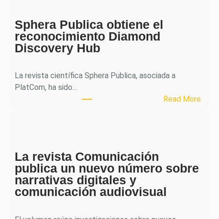
J
o
Sphera Publica obtiene el
u
reconocimiento Diamond
r
Discovery Hub
n
a
l
La revista científica Sphera Publica, asociada a
p
PlatCom, ha sido…
u
:
Read More
b
S
l
p
i
h
c
e
a
La revista Comunicación
r
e
publica un nuevo número sobre
a
l
narrativas digitales y
P
s
comunicación audiovisual
u
e
b
g
l