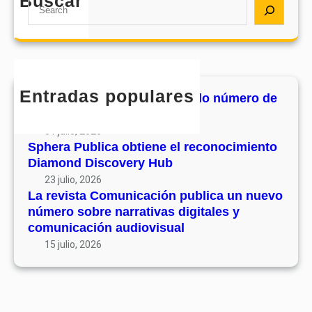
Buscar
S
e
a
r
c
h
Entradas populares
MHJournal publica el segundo número de
su volumen 17
31 julio, 2026
Sphera Publica obtiene el reconocimiento
Diamond Discovery Hub
23 julio, 2026
La revista Comunicación publica un nuevo
número sobre narrativas digitales y
comunicación audiovisual
15 julio, 2026