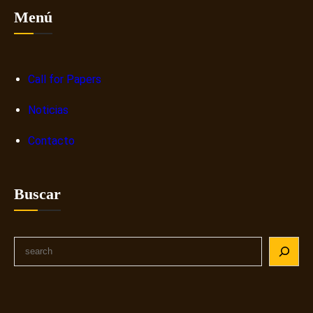
Menú
Call for Papers
Noticias
Contacto
Buscar
S
e
a
r
c