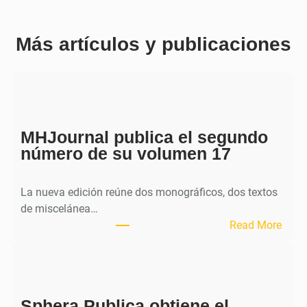
Más artículos y publicaciones
MHJournal publica el segundo
número de su volumen 17
La nueva edición reúne dos monográficos, dos textos
de miscelánea…
:
Read More
M
H
J
o
Sphera Publica obtiene el
u