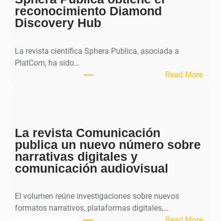
reconocimiento Diamond
r
Discovery Hub
n
a
l
La revista científica Sphera Publica, asociada a
p
PlatCom, ha sido…
u
:
Read More
b
S
l
p
i
h
c
e
a
La revista Comunicación
r
e
publica un nuevo número sobre
a
l
narrativas digitales y
P
s
comunicación audiovisual
u
e
b
g
l
El volumen reúne investigaciones sobre nuevos
u
i
formatos narrativos, plataformas digitales,…
n
c
:
Read More