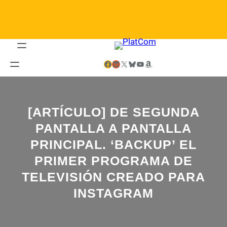
Saltar
al
contenido
Facebook
LinkedIn
X
Bluesky
YouTube
Amazon
[ARTÍCULO] DE SEGUNDA
PANTALLA A PANTALLA
PRINCIPAL. ‘BACKUP’ EL
PRIMER PROGRAMA DE
TELEVISIÓN CREADO PARA
INSTAGRAM