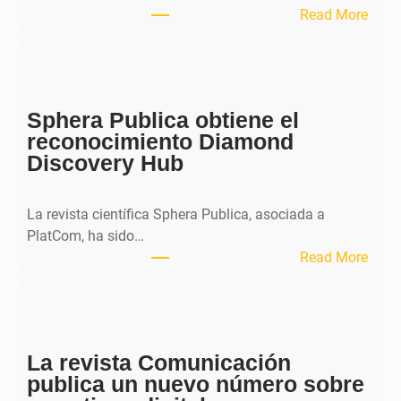
:
Read More
M
H
J
o
Sphera Publica obtiene el
u
reconocimiento Diamond
r
Discovery Hub
n
a
l
La revista científica Sphera Publica, asociada a
p
PlatCom, ha sido…
u
:
Read More
b
S
l
p
i
h
c
e
a
La revista Comunicación
r
e
publica un nuevo número sobre
a
l