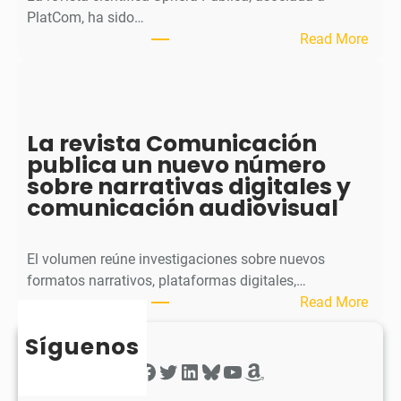
p
PlatCom, ha sido…
u
:
Read More
b
S
l
p
i
h
c
e
La revista Comunicación
a
r
publica un nuevo número
e
a
sobre narrativas digitales y
l
P
comunicación audiovisual
s
u
e
b
g
l
El volumen reúne investigaciones sobre nuevos
u
i
formatos narrativos, plataformas digitales,…
n
c
:
Read More
d
a
L
o
o
Síguenos
a
n
b
r
Facebook
Twitter
LinkedIn
Bluesky
YouTube
Amazon
ú
t
e
m