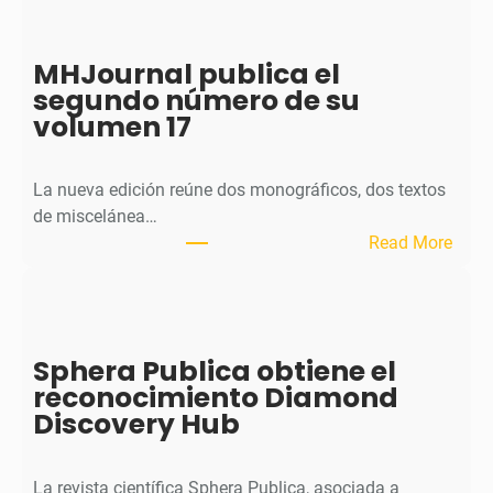
MHJournal publica el
segundo número de su
volumen 17
La nueva edición reúne dos monográficos, dos textos
de miscelánea…
:
Read More
M
H
J
o
Sphera Publica obtiene el
u
reconocimiento Diamond
r
Discovery Hub
n
a
l
La revista científica Sphera Publica, asociada a