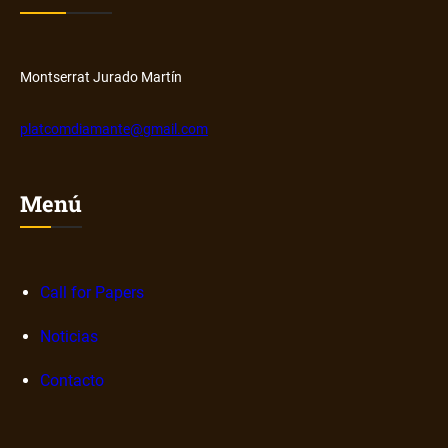
s
b
o
b
r
Montserrat Jurado Martín
e
n
platcomdiamante@gmail.com
a
r
r
Menú
a
t
i
v
Call for Papers
a
Noticias
s
d
Contacto
i
g
i