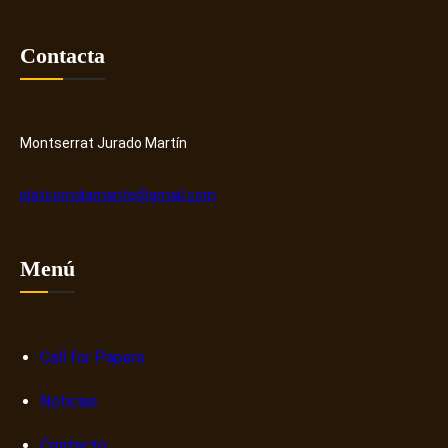
v
ú
e
m
Contacta
r
e
y
r
H
o
u
s
Montserrat Jurado Martín
b
o
b
platcomdiamante@gmail.com
r
e
n
Menú
a
r
r
a
Call for Papers
t
Noticias
i
v
Contacto