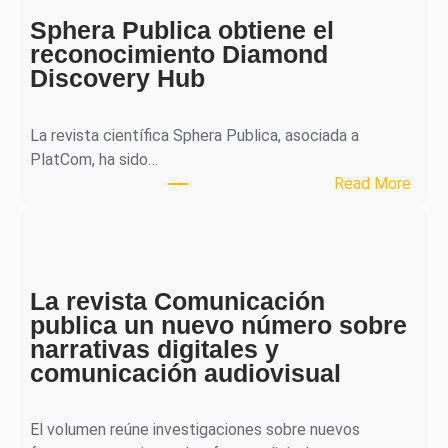
o
Sphera Publica obtiene el
u
reconocimiento Diamond
r
Discovery Hub
n
a
l
La revista científica Sphera Publica, asociada a
p
PlatCom, ha sido…
u
:
Read More
b
S
l
p
i
h
c
e
a
La revista Comunicación
r
e
publica un nuevo número sobre
a
l
narrativas digitales y
P
s
comunicación audiovisual
u
e
b
g
l
El volumen reúne investigaciones sobre nuevos
u
i