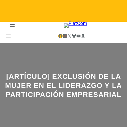
Saltar
al
contenido
Facebook
LinkedIn
X
Bluesky
YouTube
Amazon
[ARTÍCULO] EXCLUSIÓN DE LA
MUJER EN EL LIDERAZGO Y LA
PARTICIPACIÓN EMPRESARIAL