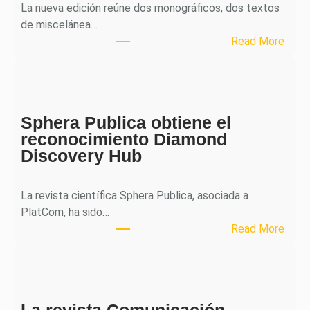
La nueva edición reúne dos monográficos, dos textos
de miscelánea…
:
Read More
M
H
J
o
Sphera Publica obtiene el
u
reconocimiento Diamond
r
Discovery Hub
n
a
l
La revista científica Sphera Publica, asociada a
p
PlatCom, ha sido…
u
:
Read More
b
S
l
p
i
h
c
e
a
La revista Comunicación