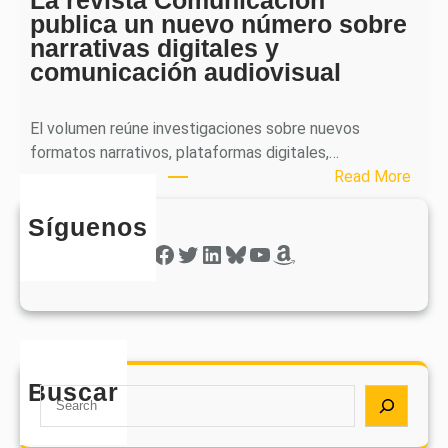
r
e
publica un nuevo número sobre
a
l
narrativas digitales y
P
s
comunicación audiovisual
u
e
b
g
l
El volumen reúne investigaciones sobre nuevos
u
i
formatos narrativos, plataformas digitales,…
n
c
:
Read More
d
a
L
o
o
Síguenos
a
n
b
r
Facebook
Twitter
LinkedIn
Bluesky
YouTube
Amazon
ú
t
e
m
i
v
e
e
i
r
n
s
o
e
t
d
e
Buscar
a
S
e
l
C
e
s
r
o
a