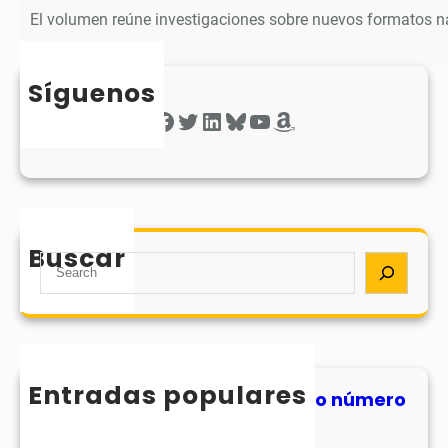
El volumen reúne investigaciones sobre nuevos formatos na
Síguenos
Facebook
Twitter
LinkedIn
Bluesky
YouTube
Amazon
Buscar
S
e
a
r
c
h
Entradas populares
MHJournal publica el segundo número
de su volumen 17
31 julio, 2026