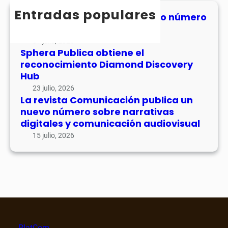
o
n
h
Entradas populares
l
n
MHJournal publica el segundo número
i
u
de su volumen 17
o
c
m
c
31 julio, 2026
a
e
Sphera Publica obtiene el
i
c
n
reconocimiento Diamond Discovery
m
i
1
Hub
i
ó
7
e
23 julio, 2026
n
La revista Comunicación publica un
n
p
nuevo número sobre narrativas
t
u
digitales y comunicación audiovisual
o
b
15 julio, 2026
D
l
i
i
a
c
m
a
o
u
n
n
d
n
D
u