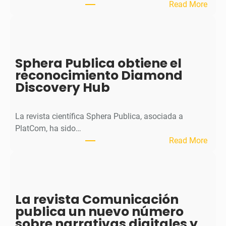
:
Read More
M
H
J
o
Sphera Publica obtiene el
u
reconocimiento Diamond
r
Discovery Hub
n
a
l
La revista científica Sphera Publica, asociada a
p
PlatCom, ha sido…
u
:
Read More
b
S
l
p
i
h
c
e
La revista Comunicación
a
r
publica un nuevo número
e
a
sobre narrativas digitales y
l
P