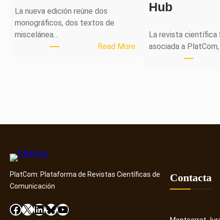
Hub
La nueva edición reúne dos
monográficos, dos textos de
miscelánea…
La revista científica
:
Read More
asociada a PlatCom,
M
H
J
o
u
r
n
a
l
p
PlatCom: Plataforma de Revistas Científicas de
u
Contacta
Comunicación
b
l
Facebook
X
LinkedIn
Bluesky
YouTube
i