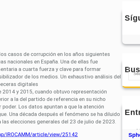
Síg
 los casos de corrupción en los años siguientes
as nacionales en España. Una de ellas fue
Bus
ntaria a cuarta fuerza y clave para formar
S
sibilizador de los medios. Un exhaustivo análisis del
e
beceras digitales
a
e 2014 y 2015, cuando obtuvo representación
r
rior a la del partido de referencia en su nicho
c
 poder. Los datos apuntan a que la atención
h
Ent
MHJ
gue. Una década después el fenómeno se ha diluido
núm
 las elecciones generales del 23 de julio de 2023.
31
x.php/IROCAMM/article/view/25142
Sphe