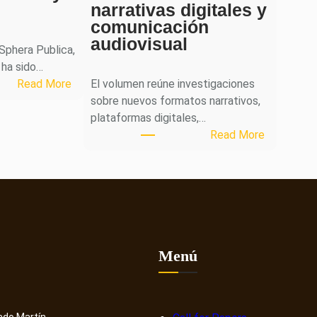
narrativas digitales y
comunicación
audiovisual
 Sphera Publica,
 ha sido…
:
Read More
El volumen reúne investigaciones
S
sobre nuevos formatos narrativos,
p
plataformas digitales,…
h
:
Read More
e
L
r
a
a
r
P
e
u
v
b
i
l
s
Menú
i
t
c
a
a
C