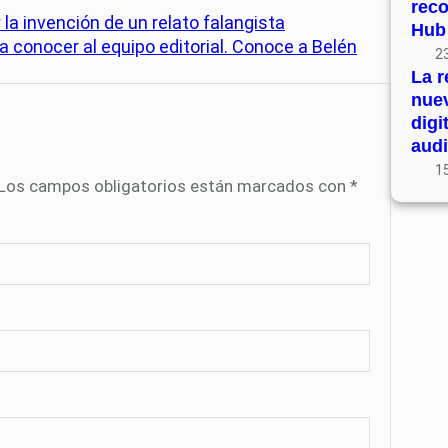
rec
 la invención de un relato falangista
Hub
 conocer al equipo editorial. Conoce a Belén
23
La r
nue
digi
audi
15
Los campos obligatorios están marcados con
*