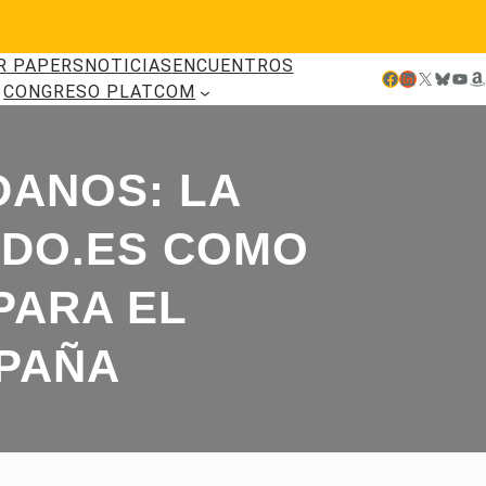
R PAPERS
NOTICIAS
ENCUENTROS
Facebook
LinkedIn
X
Bluesky
YouTube
Amazon
CONGRESO PLATCOM
DANOS: LA
NDO.ES COMO
PARA EL
SPAÑA