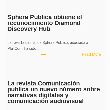
J
o
Sphera Publica obtiene el
u
reconocimiento Diamond
r
Discovery Hub
n
a
l
La revista científica Sphera Publica, asociada a
p
PlatCom, ha sido…
u
:
Read More
b
S
l
p
i
h
c
e
a
La revista Comunicación
r
e
publica un nuevo número sobre
a
l
narrativas digitales y
P
s
comunicación audiovisual
u
e
b