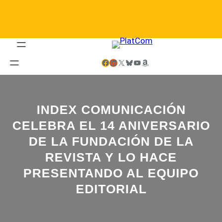
Saltar
al
contenido
Facebook
LinkedIn
X
Bluesky
YouTube
Amazon
INDEX COMUNICACIÓN
CELEBRA EL 14 ANIVERSARIO
DE LA FUNDACIÓN DE LA
REVISTA Y LO HACE
PRESENTANDO AL EQUIPO
EDITORIAL