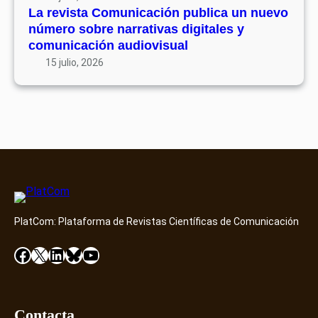
ó
7
La revista Comunicación publica un nuevo
e
n
número sobre narrativas digitales y
n
p
comunicación audiovisual
t
u
15 julio, 2026
o
b
D
l
i
i
a
c
m
a
o
u
n
n
d
n
D
u
i
PlatCom: Plataforma de Revistas Científicas de Comunicación
e
s
v
Facebook
X
LinkedIn
Bluesky
YouTube
c
o
o
n
v
ú
e
m
Contacta