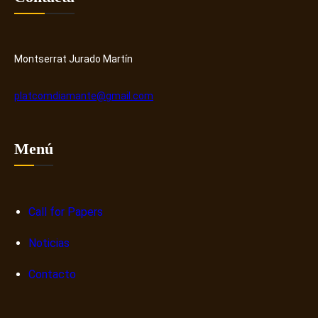
r
e
y
r
H
o
u
s
Montserrat Jurado Martín
b
o
b
platcomdiamante@gmail.com
r
e
n
Menú
a
r
r
a
Call for Papers
t
Noticias
i
v
Contacto
a
s
d