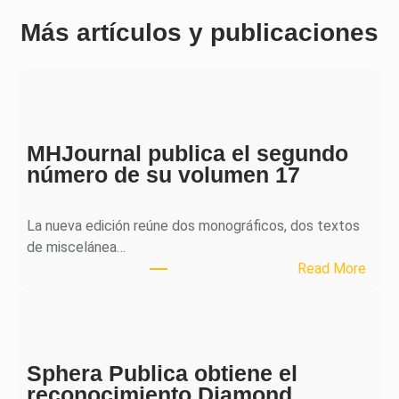
Más artículos y publicaciones
MHJournal publica el segundo
número de su volumen 17
La nueva edición reúne dos monográficos, dos textos
de miscelánea…
:
Read More
M
H
J
o
Sphera Publica obtiene el
u
reconocimiento Diamond
r