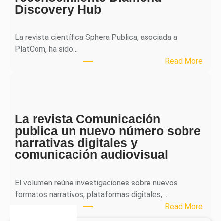
Discovery Hub
n
a
l
La revista científica Sphera Publica, asociada a
p
PlatCom, ha sido…
u
:
Read More
b
S
l
p
i
h
c
e
a
La revista Comunicación
r
e
publica un nuevo número sobre
a
l
narrativas digitales y
P
s
comunicación audiovisual
u
e
b
g
l
El volumen reúne investigaciones sobre nuevos
u
i
formatos narrativos, plataformas digitales,…
n
c
:
Read More
d
a
L