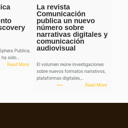
ica
La revista
Comunicación
ento
publica un nuevo
scovery
número sobre
narrativas digitales y
comunicación
audiovisual
 Sphera Publica,
 ha sido…
:
Read More
El volumen reúne investigaciones
S
sobre nuevos formatos narrativos,
p
plataformas digitales,…
h
:
Read More
e
L
r
a
a
r
P
e
u
v
b
i