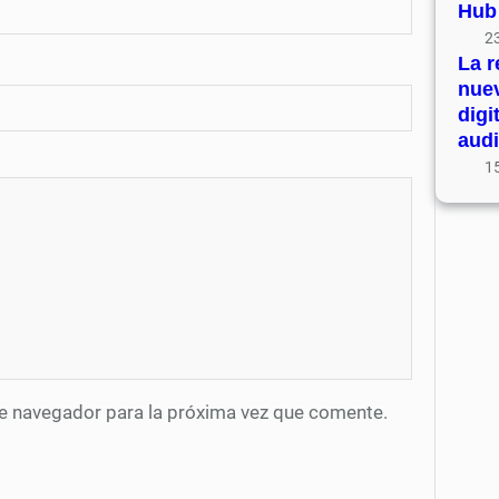
Hub
23
La r
nue
digi
audi
15
te navegador para la próxima vez que comente.