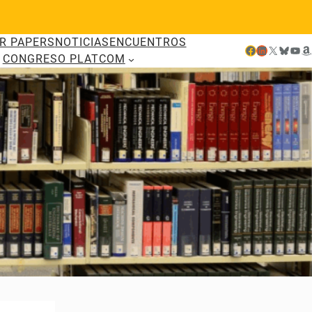
R PAPERS
NOTICIAS
ENCUENTROS
Facebook
LinkedIn
X
Bluesky
YouTube
Amazon
CONGRESO PLATCOM