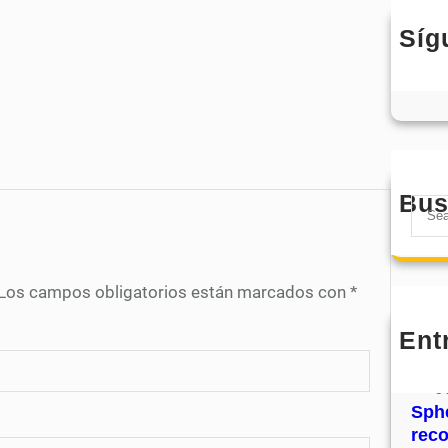
Síg
Bus
S
e
a
r
Los campos obligatorios están marcados con
*
c
h
Ent
MHJ
núm
31
Sphe
rec