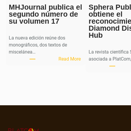
MHJournal publica el
Sphera Publ
segundo número de
obtiene el
su volumen 17
reconocimi
Diamond Di
Hub
La nueva edición reúne dos
monográficos, dos textos de
miscelánea…
La revista científica
:
Read More
asociada a PlatCom,
M
H
J
o
u
r
n
a
l
p