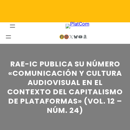
Saltar
al
contenido
Facebook
LinkedIn
X
Bluesky
YouTube
Amazon
RAE-IC PUBLICA SU NÚMERO
«COMUNICACIÓN Y CULTURA
AUDIOVISUAL EN EL
CONTEXTO DEL CAPITALISMO
DE PLATAFORMAS» (VOL. 12 –
NÚM. 24)