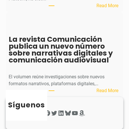
u
:
Read More
b
S
l
p
i
h
c
e
La revista Comunicación
a
r
publica un nuevo número
e
a
sobre narrativas digitales y
l
P
comunicación audiovisual
s
u
e
b
g
l
El volumen reúne investigaciones sobre nuevos
u
i
formatos narrativos, plataformas digitales,…
n
c
:
Read More
d
a
L
o
o
Síguenos
a
n
b
r
Facebook
Twitter
LinkedIn
Bluesky
YouTube
Amazon
ú
t
e
m
i
v
e