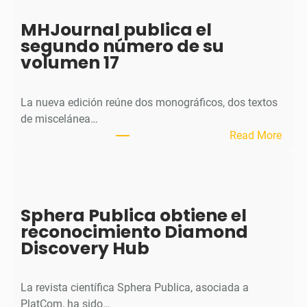
MHJournal publica el
segundo número de su
volumen 17
La nueva edición reúne dos monográficos, dos textos
de miscelánea…
:
Read More
M
H
J
o
Sphera Publica obtiene el
u
reconocimiento Diamond
r
Discovery Hub
n
a
l
La revista científica Sphera Publica, asociada a
p
PlatCom, ha sido…