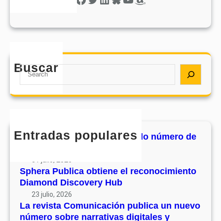
Buscar
S
e
a
r
c
h
Entradas populares
MHJournal publica el segundo número de
su volumen 17
31 julio, 2026
Sphera Publica obtiene el reconocimiento
Diamond Discovery Hub
23 julio, 2026
La revista Comunicación publica un nuevo
número sobre narrativas digitales y