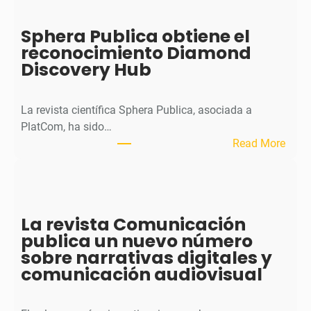
J
o
Sphera Publica obtiene el
u
reconocimiento Diamond
r
Discovery Hub
n
a
l
La revista científica Sphera Publica, asociada a
p
PlatCom, ha sido…
u
:
Read More
b
S
l
p
i
h
c
e
La revista Comunicación
a
r
publica un nuevo número
e
a
sobre narrativas digitales y
l
P
comunicación audiovisual
s
u
e
b
g
l