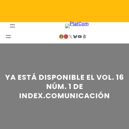
Saltar
al
contenido
Facebook
LinkedIn
X
Bluesky
YouTube
Amazon
YA ESTÁ DISPONIBLE EL VOL. 16
NÚM. 1 DE
INDEX.COMUNICACIÓN