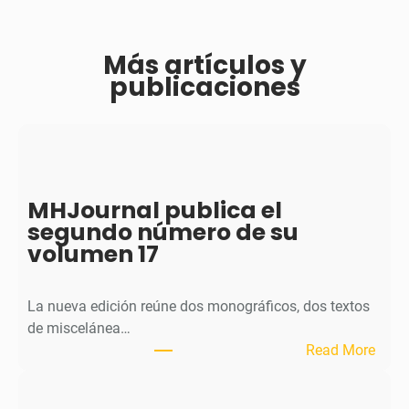
Más artículos y
publicaciones
MHJournal publica el
segundo número de su
volumen 17
La nueva edición reúne dos monográficos, dos textos
de miscelánea…
:
Read More
M
H