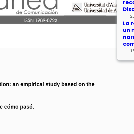
rec
Dis
23
La 
un 
nar
com
15
iction: an empirical study based on the
me cómo pasó.