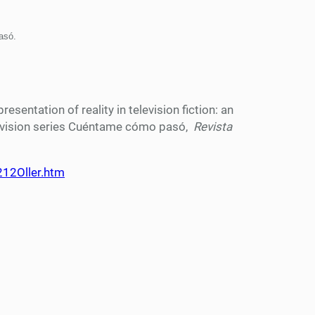
asó.
esentation of reality in television fiction: an
elevision series Cuéntame cómo pasó,
Revista
12Oller.htm