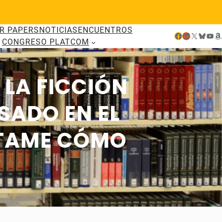
R PAPERS
NOTICIAS
ENCUENTROS
Facebook
LinkedIn
X
Bluesky
YouTube
Amazon
CONGRESO PLATCOM
 LA FICCIÓN
SADO EN EL
ÉNTAME CÓMO