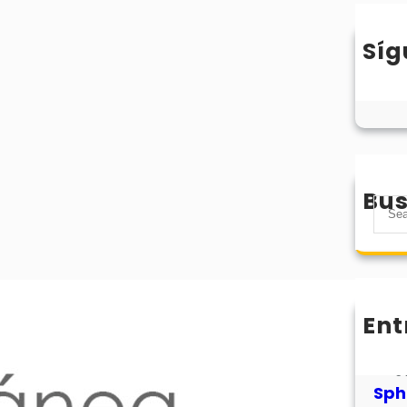
Síg
Bus
S
e
a
r
c
h
Ent
MHJ
núm
31
Sph