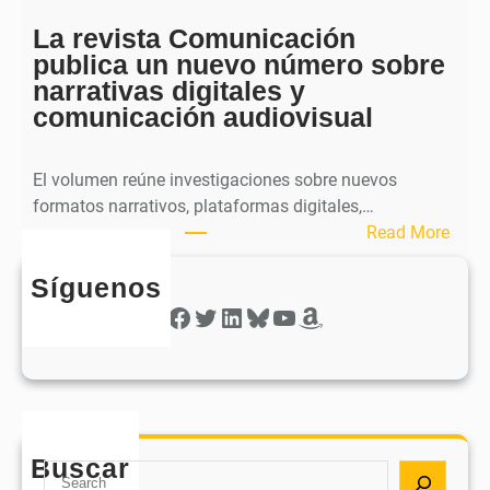
c
e
a
La revista Comunicación
r
e
publica un nuevo número sobre
a
l
narrativas digitales y
P
s
comunicación audiovisual
u
e
b
g
l
El volumen reúne investigaciones sobre nuevos
u
i
formatos narrativos, plataformas digitales,…
n
c
:
Read More
d
a
L
o
o
Síguenos
a
n
b
r
Facebook
Twitter
LinkedIn
Bluesky
YouTube
Amazon
ú
t
e
m
i
v
e
e
i
r
n
s
o
e
t
d
e
Buscar
a
S
e
l