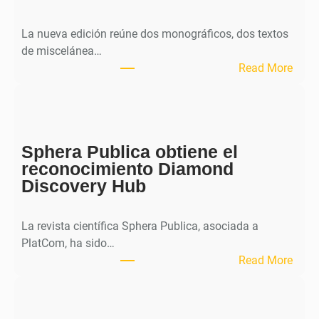
La nueva edición reúne dos monográficos, dos textos
de miscelánea…
:
Read More
M
H
J
o
Sphera Publica obtiene el
u
reconocimiento Diamond
r
Discovery Hub
n
a
l
La revista científica Sphera Publica, asociada a
p
PlatCom, ha sido…
u
:
Read More
b
S
l
p
i
h