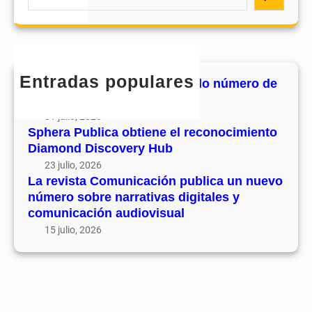
C
e
s
r
o
a
u
e
m
r
v
c
u
c
o
o
n
h
l
Entradas populares
n
MHJournal publica el segundo número de
i
u
o
su volumen 17
c
m
c
31 julio, 2026
a
e
i
Sphera Publica obtiene el reconocimiento
c
n
Diamond Discovery Hub
m
i
1
i
23 julio, 2026
ó
7
La revista Comunicación publica un nuevo
e
n
número sobre narrativas digitales y
n
p
comunicación audiovisual
t
u
15 julio, 2026
o
b
D
l
i
i
a
c
m
a