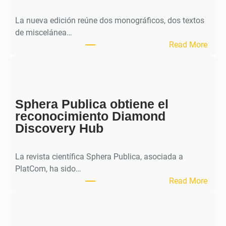
La nueva edición reúne dos monográficos, dos textos
de miscelánea…
:
Read More
M
H
J
o
Sphera Publica obtiene el
u
reconocimiento Diamond
r
Discovery Hub
n
a
l
La revista científica Sphera Publica, asociada a
p
PlatCom, ha sido…
u
:
Read More
b
S
l
p
i
h
c