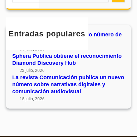
e
s
r
o
a
u
e
m
r
v
c
u
c
o
o
n
h
l
Entradas populares
n
MHJournal publica el segundo número de
i
u
o
su volumen 17
c
m
c
31 julio, 2026
a
e
i
Sphera Publica obtiene el reconocimiento
c
n
Diamond Discovery Hub
m
i
1
i
23 julio, 2026
ó
7
La revista Comunicación publica un nuevo
e
n
número sobre narrativas digitales y
n
p
comunicación audiovisual
t
u
15 julio, 2026
o
b
D
l
i
i
a
c
m
a
o