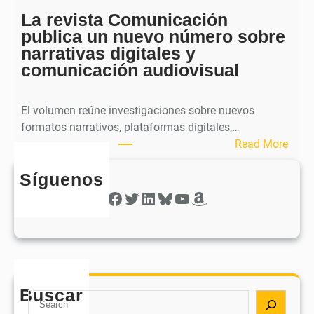
e
a
La revista Comunicación
r
e
publica un nuevo número sobre
a
l
narrativas digitales y
P
s
comunicación audiovisual
u
e
b
g
l
El volumen reúne investigaciones sobre nuevos
u
i
formatos narrativos, plataformas digitales,…
n
c
:
Read More
d
a
L
o
o
Síguenos
a
n
b
r
Facebook
Twitter
LinkedIn
Bluesky
YouTube
Amazon
ú
t
e
m
i
v
e
e
i
r
n
s
o
e
t
d
e
Buscar
a
S
e
l
C